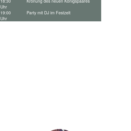
18:30
Krönung des neuen Königspaares
Uhr
19:00
Party mit DJ im Festzelt
Uhr