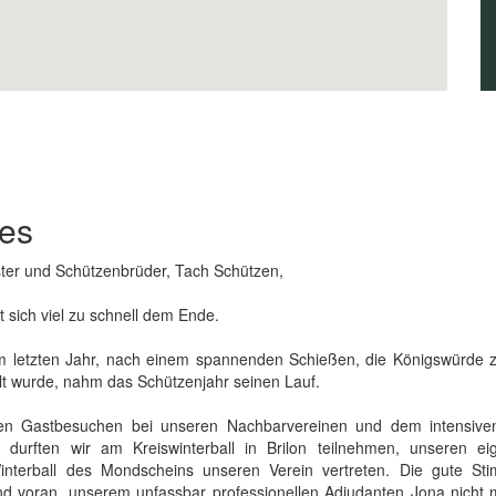
es
ter und Schützenbrüder, Tach Schützen,
t sich viel zu schnell dem Ende.
 letzten Jahr, nach einem spannenden Schießen, die Königswürde z
lt wurde, nahm das Schützenjahr seinen Lauf.
hen Gastbesuchen bei unseren Nachbarvereinen und dem intensiven
rt durften wir am Kreiswinterball in Brilon teilnehmen, unseren e
interball des Mondscheins unseren Verein vertreten. Die gute 
nd voran, unserem unfassbar professionellen Adjudanten Jona nicht