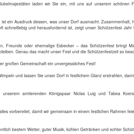
elmajestäten laden wir Sie ein, mit uns auf unserem schönen Fe
 es ist ein Ausdruck dessen, was unser Dorf ausmacht: Zusammenhalt,
t schnelllebig und herausfordernd ist, zeigt unser Schützenfest Jahr f
ien, Freunde oder ehemalige Esbecker – das Schützenfest bringt
 bleiben. Genau das macht unser Fest und die Schützenfestzeit so bes
ner großen Gemeinschaft ein unvergessliches Fest!
peln und lassen Sie unser Dorf in festlichem Glanz erstrahlen, dami
 um unserem amtierenden Königspaar Niclas Luig und Tabea Koer
 alles vorbereitet, damit wir gemeinsam in einem festlichen Rahmen fei
ntlich bestem Wetter, guter Musik, kühlen Getränken und echter Schü