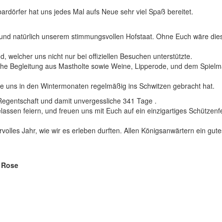
rdörfer hat uns jedes Mal aufs Neue sehr viel Spaß bereitet.
 und natürlich unserem stimmungsvollen Hofstaat. Ohne Euch wäre die
welcher uns nicht nur bei offiziellen Besuchen unterstützte.
sche Begleitung aus Mastholte sowie Weine, Lipperode, und dem Spiel
die uns in den Wintermonaten regelmäßig ins Schwitzen gebracht hat.
egentschaft und damit unvergessliche 341 Tage .
assen feiern, und freuen uns mit Euch auf ein einzigartiges Schützenfe
lles Jahr, wie wir es erleben durften. Allen Königsanwärtern ein gut
 Rose