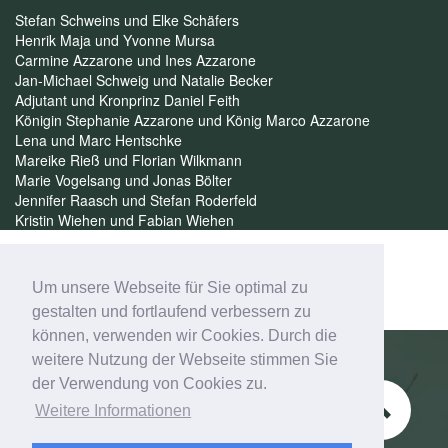
Stefan Schweins und Elke Schäfers
Henrik Maja und Yvonne Mursa
Carmine Azzarone und Ines Azzarone
Jan-Michael Schweig und Natalie Becker
Adjutant und Kronprinz Daniel Feith
Königin Stephanie Azzarone und König Marco Azzarone
Lena und Marc Hentschke
Mareike Rieß und Florian Wilkmann
Marie Vogelsang und Jonas Bölter
Jennifer Raasch und Stefan Roderfeld
Kristin Wiehen und Fabian Wiehen
Um unsere Webseite für Sie optimal zu
gestalten und fortlaufend verbessern zu
können, verwenden wir Cookies. Durch die
weitere Nutzung der Webseite stimmen Sie
der Verwendung von Cookies zu.
Schützenverein Esbeck e.V.
Weitere Informationen