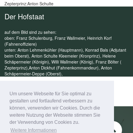
Zepterprinz:Anton Schulte
Der Hofstaat
auf dem Bild sind zu sehen:
oben: Franz Schulenburg, Franz Wallmeier, Heinrich Korf
(Fahnenoffiziere)
unten: Anton Lehmenkühler (Hauptmann), Konrad Bals (Adjutant
beim Oberst), Anton Schulte Kleemeier (Kronprinz), Helene
Schäpermeier (Königin), Willi Wallmeier (König), Franz Bölter (
Zepterprinz),Anton Dickhut (Fahnenkommandeur), Anton
Schäpermeier-Deppe (Oberst),
Um unsere Webseite für Sie optimal zu
gestalten und fortlaufend verbessern zu
können, verwenden wir Cookies. Durch die
weitere Nutzung der Webseite stimmen Sie
der Verwendung von Cookies zu.
Schützenverein Esbeck e.V.
Weitere Informationen