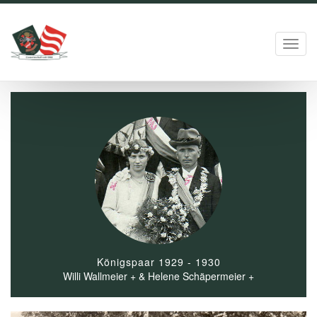
Toggl
navig
Königspaar 1929 - 1930
Willi Wallmeier + & Helene Schäpermeier +